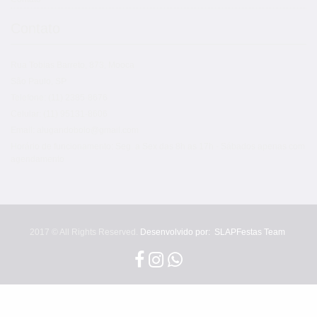
Contato
Rua Tobias Barreto, 873, Mooca
São Paulo, SP
Telefone: (11) 2385-8676
Celular: (11) 95131-8606
Email: alugandobolo@gmail.com
Horário de funcionamento: Seg. a Sex das 8h as 17h - Sábados apenas com
agendamento
2017 © All Rights Reserved.
Desenvolvido por:
SLAPFestas Team