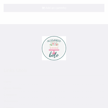
Add ao carrinho
Links Úteis
Home
Quem Somos
Categoria
Showroom
Contato