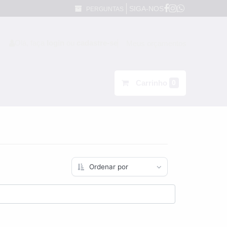
SIGA-NOS
PERGUNTAS
Olá, faça
login
ou
cadastre-se
Meus orçamentos
Carrinho
0