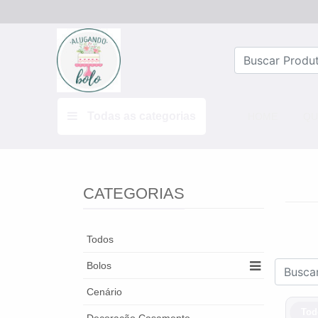
Todas as categorias
(CURRE
HOME
QU
CATEGORIAS
Todos
Bolos
Cenário
Tod