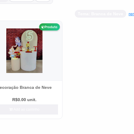
Tema: Branca de Neve
re
Produto
ecoração Branca de Neve
R$0.00 unit.
Add ao carrinho