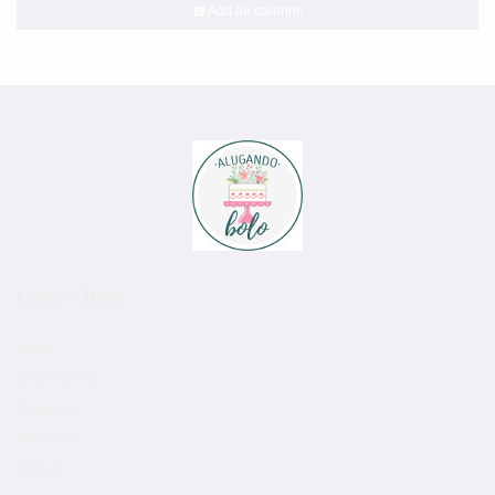
Add ao carrinho
Links Úteis
Home
Quem Somos
Categoria
Showroom
Contato