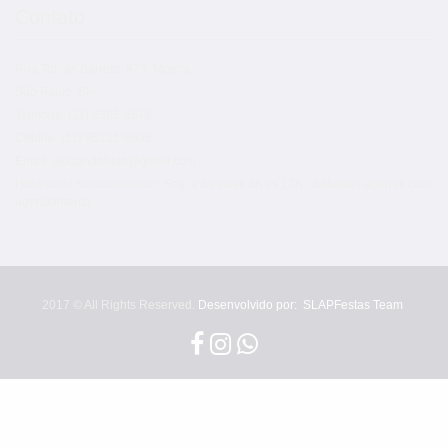
Contato
Rua Tobias Barreto, 873, Mooca
São Paulo, SP
Telefone: (11) 2385-8676
Celular: (11) 95131-8606
Email: alugandobolo@gmail.com
Horário de funcionamento: Seg. a Sex das 8h as 17h - Sábados apenas com
agendamento
2017 © All Rights Reserved.
Desenvolvido por:
SLAPFestas Team